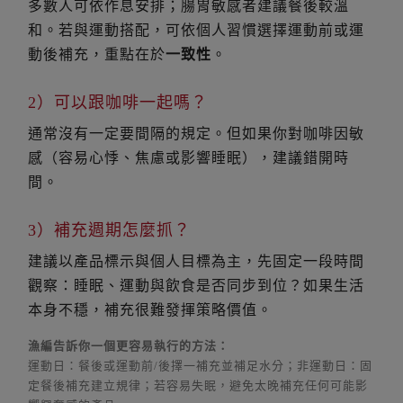
多數人可依作息安排；腸胃敏感者建議餐後較溫
和。若與運動搭配，可依個人習慣選擇運動前或運
動後補充，重點在於
一致性
。
2）可以跟咖啡一起嗎？
通常沒有一定要間隔的規定。但如果你對咖啡因敏
感（容易心悸、焦慮或影響睡眠），建議錯開時
間。
3）補充週期怎麼抓？
建議以產品標示與個人目標為主，先固定一段時間
觀察：睡眠、運動與飲食是否同步到位？如果生活
本身不穩，補充很難發揮策略價值。
漁編告訴你一個更容易執行的方法：
運動日：餐後或運動前/後擇一補充並補足水分；非運動日：固
定餐後補充建立規律；若容易失眠，避免太晚補充任何可能影