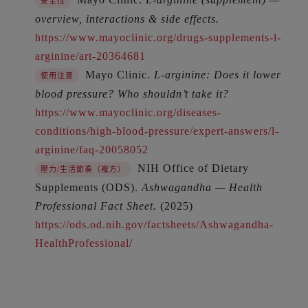
安全性
overview, interactions & side effects.
https://www.mayoclinic.org/drugs-supplements-l-
arginine/art-20364681
Mayo Clinic.
L-arginine: Does it lower
使用注意
blood pressure? Who shouldn’t take it?
https://www.mayoclinic.org/diseases-
conditions/high-blood-pressure/expert-answers/l-
arginine/faq-20058052
NIH Office of Dietary
壓力/生活節奏（複方）
Supplements (ODS).
Ashwagandha — Health
Professional Fact Sheet.
(2025)
https://ods.od.nih.gov/factsheets/Ashwagandha-
HealthProfessional/