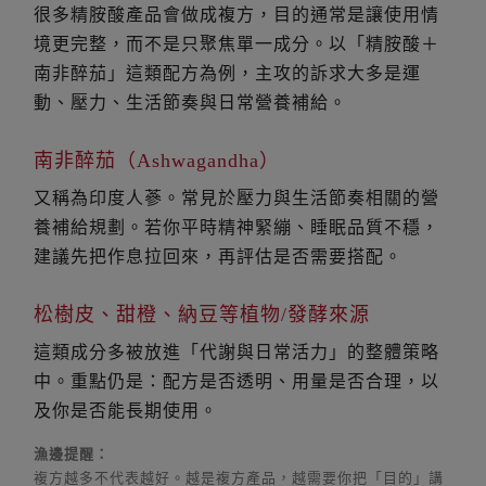
很多精胺酸產品會做成複方，目的通常是讓使用情
境更完整，而不是只聚焦單一成分。以「精胺酸＋
南非醉茄」這類配方為例，主攻的訴求大多是運
動、壓力、生活節奏與日常營養補給。
南非醉茄（Ashwagandha）
又稱為印度人蔘。常見於壓力與生活節奏相關的營
養補給規劃。若你平時精神緊繃、睡眠品質不穩，
建議先把作息拉回來，再評估是否需要搭配。
松樹皮、甜橙、納豆等植物/發酵來源
這類成分多被放進「代謝與日常活力」的整體策略
中。重點仍是：配方是否透明、用量是否合理，以
及你是否能長期使用。
漁邊提醒：
複方越多不代表越好。越是複方產品，越需要你把「目的」講