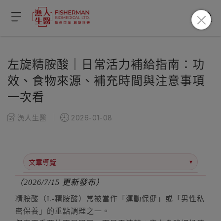
左旋精胺酸｜日常活力補給指南：功
效、食物來源、補充時間與注意事項
一次看
漁人生醫
2026-01-08
▾
文章導覽
（2026/7/15 更新發布）
前言：精胺酸的關注重點
一、精胺酸是什麼？
精胺酸（L-精胺酸）常被當作「運動保健」或「男性私
二、哪些族群和生活情境需要補充精胺酸？
密保養」的重點調理之一。