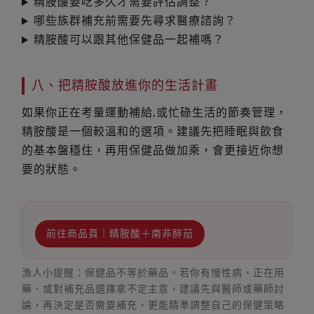
精胺酸要吃多久才需要評估調整？
哪些族群補充前需要先尋求醫療諮詢？
精胺酸可以跟其他保健品一起補嗎？
八、把精胺酸放進你的生活計畫
如果你正在考量運動補給,或忙碌生活的節奏管理，
精胺酸是一個較溫和的選項。建議先把睡眠與飲食
的基本盤穩住，再用保健品做加乘，會更接近你想
要的狀態。
前往商品頁｜精胺酸＋南非醉茄
漁人小提醒：保健品不等於藥品。若你有慢性病、正在用
藥、或對補充品選擇拿不定主意，建議先與醫師或藥師討
論，再決定是否需要補充，更能精準調整自己的保健策略