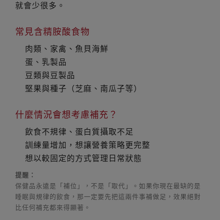
就會少很多。
常見含精胺酸食物
肉類、家禽、魚貝海鮮
蛋、乳製品
豆類與豆製品
堅果與種子（芝麻、南瓜子等）
什麼情況會想考慮補充？
飲食不規律、蛋白質攝取不足
訓練量增加，想讓營養策略更完整
想以較固定的方式管理日常狀態
提醒：
保健品永遠是「補位」，不是「取代」。如果你現在最缺的是
睡眠與規律的飲食，那一定要先把這兩件事補做足，效果絕對
比任何補充都來得顯著。