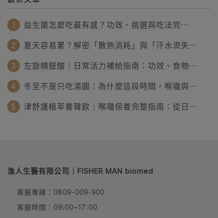
1
益生菌怎麼吃最有感？功效、挑選與吃法完⋯
2
夏天容易累？解密「散熱消耗」與「汗水流失⋯
3
左旋精胺酸｜日常活力補給指南：功效、食物⋯
4
冬至不是只吃湯圓：為什麼這段時間，喉嚨與⋯
5
津舒護植萃養聲飲｜喉嚨保養完整指南：從日⋯
漁人生醫有限公司｜FISHER MAN biomed
客服專線：0809-009-900
客服時間：09:00~17:00