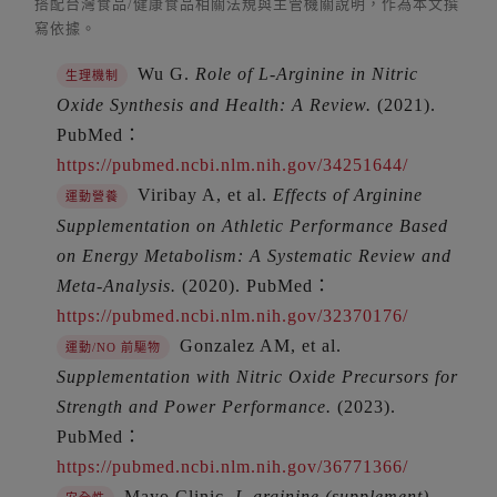
搭配台灣食品/健康食品相關法規與主管機關說明，作為本文撰
寫依據。
Wu G.
Role of L-Arginine in Nitric
生理機制
Oxide Synthesis and Health: A Review.
(2021).
PubMed：
https://pubmed.ncbi.nlm.nih.gov/34251644/
Viribay A, et al.
Effects of Arginine
運動營養
Supplementation on Athletic Performance Based
on Energy Metabolism: A Systematic Review and
Meta-Analysis.
(2020). PubMed：
https://pubmed.ncbi.nlm.nih.gov/32370176/
Gonzalez AM, et al.
運動/NO 前驅物
Supplementation with Nitric Oxide Precursors for
Strength and Power Performance.
(2023).
PubMed：
https://pubmed.ncbi.nlm.nih.gov/36771366/
Mayo Clinic.
L-arginine (supplement) —