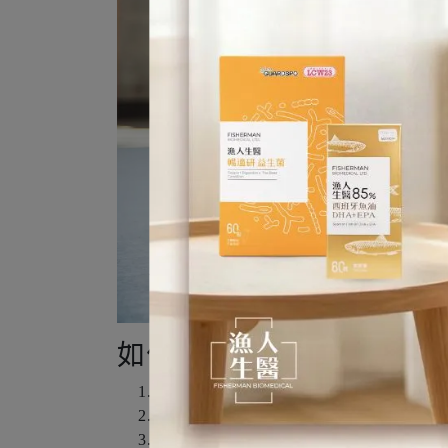
如何避免感染諾羅病毒？
隨時注意個人衛生。備餐前、進食前、
食物要清洗乾淨並確實煮熟，避免生食
與他人一同用餐時應使用公筷母匙。