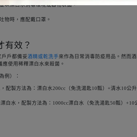
並以漂白水消毒環境或器物表面。
吐物時，應配戴口罩。
才有效？
家戶戶都備妥
酒精或乾洗手
來作為日常消毒防疫用品。然而酒
議應使用稀釋漂白水來殺菌。
為例）：
水，配製方法為：漂白水200cc（免洗湯匙10瓢）+清水10公升
m漂白水，配製方法為：1000cc漂白水（免洗湯匙50瓢）+10