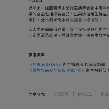
近年來，媒體報導多起諾羅病毒食物中毒事
染的食品包括即食食品、生菜沙拉及生鮮魚貝
事件，分析結果為水源受病毒污染所致。
漁人生醫編輯部建議，除了保持良好的衛生
一定要清洗乾淨，並確實煮熟，避免生食生
參考資料
《
諾羅病毒Q&A
》衛生福利部 疾病管制署
《
藥物食品安全週報 第854期
》衛生福利部
文章分類
迷思破解
食物安全
健康