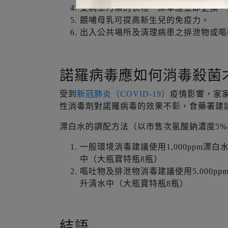
受病患污染的衣物、床單應立即更換，
餵哺母乳可提高新生兒的免疫力。
出入公共場所及清理病患之排泄物或嘔
諾羅病毒應如何消毒殺菌
受到
新冠肺炎（COVID-19）
疫情影響，家
性消毒劑對諾羅病毒的效果不彰，食藥署建
漂白水的調配方法（以市售次氯酸鈉濃度5%
一般環境消毒建議使用1,000ppm漂白
中（大瓶寶特瓶8瓶）
嘔吐物及排泄物消毒建議使用5,000pp
升清水中（大瓶寶特瓶8瓶）
結語