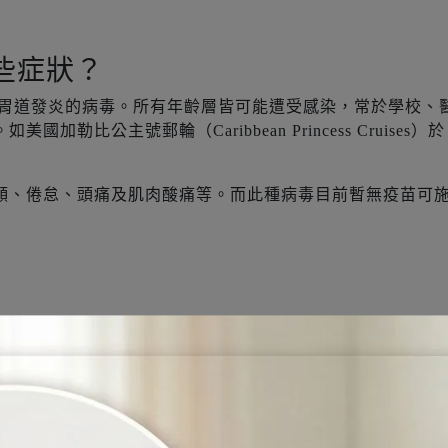
些症狀？
胃道發炎的病毒。所有年齡層皆可能遭受感染，常於學校、
比公主號郵輪（Caribbean Princess Cruises）於
。
顫、倦怠、頭痛及肌肉酸痛等。而此種病毒目前暫無疫苗可
，再碰觸眼鼻口導致感染）
復後的二星期內，其糞便內仍有病毒。