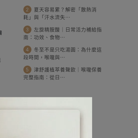
2
夏天容易累？解密「散熱消
耗」與「汗水流失⋯
3
左旋精胺酸｜日常活力補給指
醫
南：功效、食物⋯
4
冬至不是只吃湯圓：為什麼這
段時間，喉嚨與⋯
施
5
津舒護植萃養聲飲｜喉嚨保養
完整指南：從日⋯