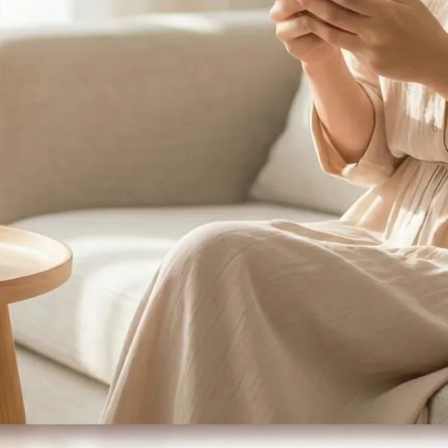
如廁後及照顧患者後，應以肥皂或洗手乳正確洗手。
生飲。