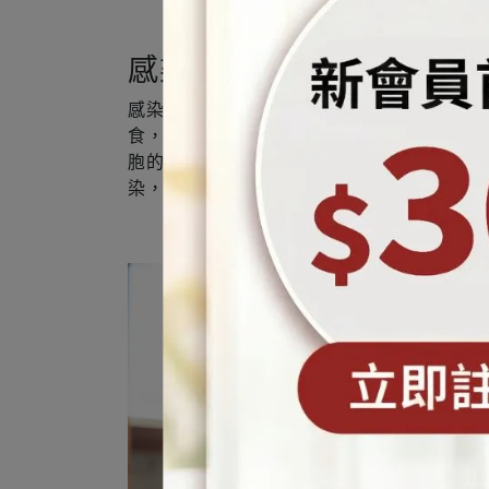
感染諾羅病毒後的飲食指
感染諾羅病毒期間應注意補充水分與營養，
食，避免過油或高糖分的食物刺激腸道蠕動
胞的修復。此外，漁人生醫編輯部也要叮嚀
染，以防將病毒傳染給家人或朋友哦！