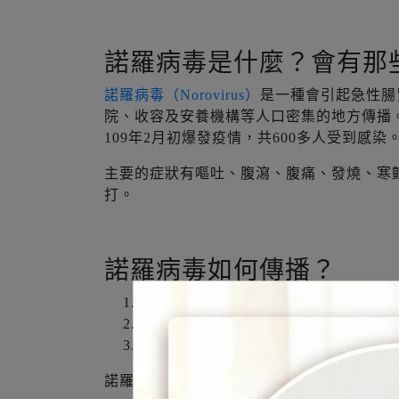
諾羅病毒是什麼？會有那
諾羅病毒（Norovirus）
是一種會引起急性腸
院、收容及安養機構等人口密集的地方傳播。如美國加勒
109年2月初爆發疫情，共600多人受到感染
主要的症狀有嘔吐、腹瀉、腹痛、發燒、寒
打。
諾羅病毒如何傳播？
飲水及食物
間接接觸（接觸被病毒污染的物體表面
病患的飛沫、嘔吐物或排泄物
諾羅病毒具有高傳染力，甚至有患者感染恢