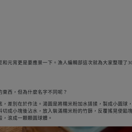
至和元宵更是要應景一下。漁人編輯部這次就為大家整理了3
的東西，但為什麼名字不同呢？
底，差別在於作法。湯圓是將糯米粉加水搓揉，製成小圓球
料切成小塊後沾水，放入裝滿糯米粉的竹篩，反覆搖晃使餡
般，滾成一顆顆圓球體。