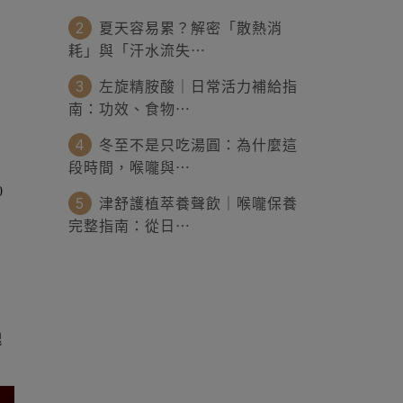
2
夏天容易累？解密「散熱消
耗」與「汗水流失⋯
3
左旋精胺酸｜日常活力補給指
南：功效、食物⋯
4
冬至不是只吃湯圓：為什麼這
段時間，喉嚨與⋯
0
5
津舒護植萃養聲飲｜喉嚨保養
完整指南：從日⋯
，
塊